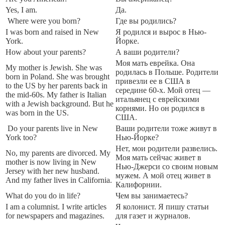
Yes, I am.
Да.
Where were you born?
Где вы родились?
I was born and raised in New
Я родился и вырос в Нью-
York.
Йорке.
How about your parents?
А ваши родители?
Моя мать еврейка. Она
My mother is Jewish. She was
родилась в Польше. Родители
born in Poland. She was brought
привезли ее в США в
to the US by her parents back in
середине 60-х. Мой отец —
the mid-60s. My father is Italian
итальянец с еврейскими
with a Jewish background. But he
корнями. Но он родился в
was born in the US.
США.
Do your parents live in New
Ваши родители тоже живут в
York too?
Нью-Йорке?
Нет, мои родители развелись.
No, my parents are divorced. My
Моя мать сейчас живет в
mother is now living in New
Нью-Джерси со своим новым
Jersey with her new husband.
мужем. А мой отец живет в
And my father lives in California.
Калифорнии.
What do you do in life?
Чем вы занимаетесь?
I am a columnist. I write articles
Я колонист. Я пишу статьи
for newspapers and magazines.
для газет и журналов.