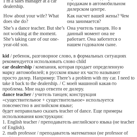
I’m a sales manager at a car
продажам в автомобильном
dealership.
дилерском центре.
How about your wife? What
Как насчет вашей жены? Чем
does she do?
она занимается?
She’s a dance teacher. But she’s
Она учитель танцев. Но в
not working at the moment.
данный момент она не
She’s taking care of our one-
работает. Она заботится о
year-old son.
нашем годовалом сыне.
kid
/ ребенок, разговорное слово, в формальных ситуациях
рекомендуется использовать слово child
car dealership
/ компания, которая продает определенную
марку автомобилей; в русском языке их часто называют
просто дилер. Например: There’s a problem with my car. I need to
take it back to the dealership. / С моей машиной какая-то
проблема. Мне надо отвезти ее дилеру.
dance teacher
/ учитель танцев; конструкция
«существительное + существительное» используется
повсеместно в английском языке;
будет неправильно сказать teacher of dance. Еще примеры
использования конструкции:
1. English teacher / преподаватель английского языка (не teacher
of English).
2. math professor / преподаватель математики (не professor of