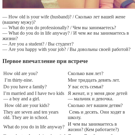
— How old is your wife (husband)? / Сколько лет вашей жене
(вашему мужу)?
— What do you do professionally? / Чем вы занимаетесь?
— What do you do in life anyway? / И чем же вы занимаетесь в
жизни?
— Are you a student? / Вы студент?
— Are you happy with your job? / Вы довольны своей работой?
Первое впечатление при встрече
How old are you?
Сколько вам лет?
I’m thirty-nine.
Мне тридцать девять лет.
Do you have a family?
У вас есть семья?
I’m married and I have two kids
Я женат, и у меня двое детей
— a boy and a girl.
— мальчик и девочка.
How old are your kids?
Сколько лет вашим детям?
They are seven and ten years
Семь и десять. Они ходят в
old. They are in school.
школу.
И чем вы занимаетесь в
What do you do in life anyway?
жизни? (Кем работаете?)