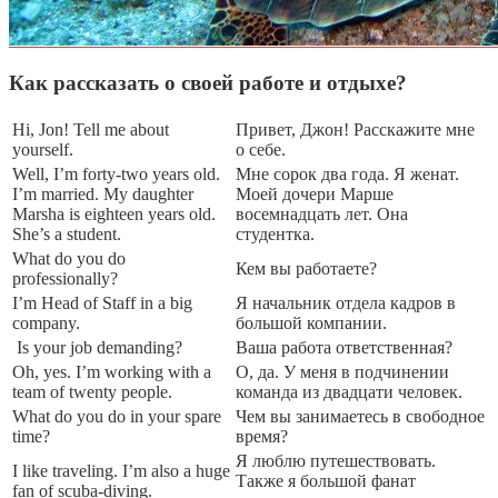
Как рассказать о своей работе и отдыхе?
Hi, Jon! Tell me about
Привет, Джон! Расскажите мне
yourself.
о себе.
Well, I’m forty-two years old.
Мне сорок два года. Я женат.
I’m married. My daughter
Моей дочери Марше
Marsha is eighteen years old.
восемнадцать лет. Она
She’s a student.
студентка.
What do you do
Кем вы работаете?
professionally?
I’m Head of Staff in a big
Я начальник отдела кадров в
company.
большой компании.
Is your job demanding?
Ваша работа ответственная?
Oh, yes. I’m working with a
О, да. У меня в подчинении
team of twenty people.
команда из двадцати человек.
What do you do in your spare
Чем вы занимаетесь в свободное
time?
время?
Я люблю путешествовать.
I like traveling. I’m also a huge
Также я большой фанат
fan of scuba-diving.