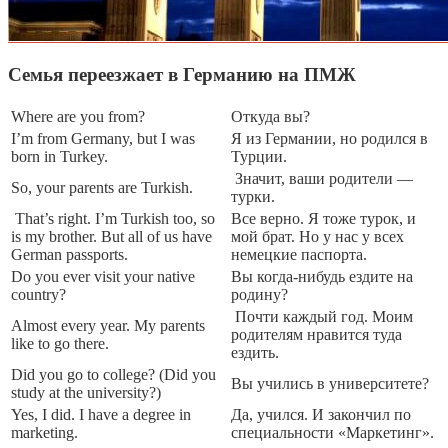
Семья переезжает в Германию на ПМЖ
Where are you from?
Откуда вы?
I’m from Germany, but I was
Я из Германии, но родился в
born in Turkey.
Турции.
Значит, ваши родители —
So, your parents are Turkish.
турки.
That’s right. I’m Turkish too, so
Все верно. Я тоже турок, и
is my brother. But all of us have
мой брат. Но у нас у всех
German passports.
немецкие паспорта.
Do you ever visit your native
Вы когда-нибудь ездите на
country?
родину?
Почти каждый год. Моим
Almost every year. My parents
родителям нравится туда
like to go there.
ездить.
Did you go to college? (Did you
Вы учились в университете?
study at the university?)
Yes, I did. I have a degree in
Да, учился. И закончил по
marketing.
специальности «Маркетинг».