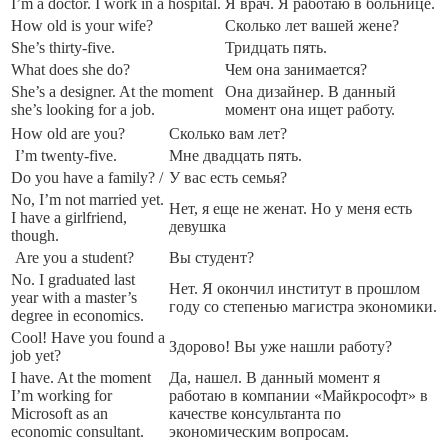
I’m a doctor. I work in a hospital.
Я врач. Я работаю в больнице.
How old is your wife?
Сколько лет вашей жене?
She’s thirty-five.
Тридцать пять.
What does she do?
Чем она занимается?
She’s a designer. At the moment
Она дизайнер. В данный
she’s looking for a job.
момент она ищет работу.
How old are you?
Сколько вам лет?
I’m twenty-five.
Мне двадцать пять.
Do you have a family? /
У вас есть семья?
No, I’m not married yet.
Нет, я еще не женат. Но у меня есть
I have a girlfriend,
девушка
though.
Are you a student?
Вы студент?
No. I graduated last
Нет. Я окончил институт в прошлом
year with a master’s
году со степенью магистра экономики.
degree in economics.
Cool! Have you found a
Здорово! Вы уже нашли работу?
job yet?
I have. At the moment
Да, нашел. В данный момент я
I’m working for
работаю в компании «Майкрософт» в
Microsoft as an
качестве консультанта по
economic consultant.
экономическим вопросам.