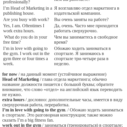
professionally?
I’m Head of Marketing in a
Я возглавляю отдел маркетинга в
publishing house.
издательской компании.
Are you busy with work?
Вы очень заняты на работе?
Yes, I am. Oftentimes I
Да, очень. Часто мне приходится
work extra hours.
работать сверхурочно.
What do you do in your
Чем вы занимаетесь в свободное
free time?
время?
I’m in love with going to
Обожаю ходить заниматься в
the gym. I work out in the
спортзале. Я занимаюсь в
gym three or four times a
спортзале три-четыре раза в
week.
неделю.
for now
/ на данный момент (устойчивое выражение)
Head of Marketing
/ глава отдела маркетинга; обычно
название должности пишется с большой буквы; обратите
внимание, что слово «отдел» на английский язык переводить
не нужно.
extra hours
/ дословно: дополнительные часы, имеется в виду
сверхурочная работа, переработка.
I’m in love with going to the gym
. / Обожаю ходить заниматься
в спортзале. Это разговорная конструкция; также можно
сказать I’m a big fitness fan.
work out in the gym
/ заниматься (тренироваться) в спортзале;