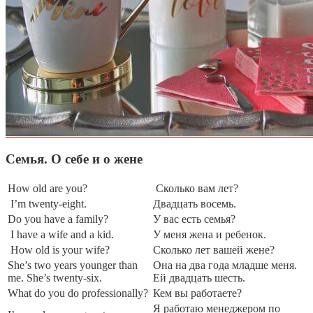
Семья. О себе и о жене
How old are you?
Сколько вам лет?
I’m twenty-eight.
Двадцать восемь.
Do you have a family?
У вас есть семья?
I have a wife and a kid.
У меня жена и ребенок.
How old is your wife?
Сколько лет вашей жене?
She’s two years younger than
Она на два года младше меня.
me. She’s twenty-six.
Ей двадцать шесть.
What do you do professionally?
Кем вы работаете?
Я работаю менеджером по