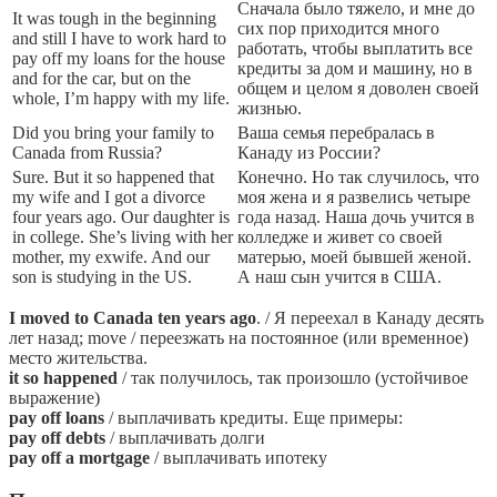
Сначала было тяжело, и мне до
It was tough in the beginning
сих пор приходится много
and still I have to work hard to
работать, чтобы выплатить все
pay off my loans for the house
кредиты за дом и машину, но в
and for the car, but on the
общем и целом я доволен своей
whole, I’m happy with my life.
жизнью.
Did you bring your family to
Ваша семья перебралась в
Canada from Russia?
Канаду из России?
Sure. But it so happened that
Конечно. Но так случилось, что
my wife and I got a divorce
моя жена и я развелись четыре
four years ago. Our daughter is
года назад. Наша дочь учится в
in college. She’s living with her
колледже и живет со своей
mother, my exwife. And our
матерью, моей бывшей женой.
son is studying in the US.
А наш сын учится в США.
I moved to Canada ten years ago
. / Я переехал в Канаду десять
лет назад; move / переезжать на постоянное (или временное)
место жительства.
it so happened
/ так получилось, так произошло (устойчивое
выражение)
pay off loans
/ выплачивать кредиты. Еще примеры:
pay off debts
/ выплачивать долги
pay off a mortgage
/ выплачивать ипотеку