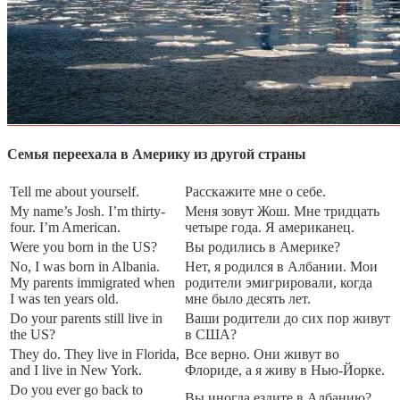
Семья переехала в Америку из другой страны
Tell me about yourself.
Расскажите мне о себе.
My name’s Josh. I’m thirty-
Меня зовут Жош. Мне тридцать
four. I’m American.
четыре года. Я американец.
Were you born in the US?
Вы родились в Америке?
No, I was born in Albania.
Нет, я родился в Албании. Мои
My parents immigrated when
родители эмигрировали, когда
I was ten years old.
мне было десять лет.
Do your parents still live in
Ваши родители до сих пор живут
the US?
в США?
They do. They live in Florida,
Все верно. Они живут во
and I live in New York.
Флориде, а я живу в Нью-Йорке.
Do you ever go back to
Вы иногда ездите в Албанию?