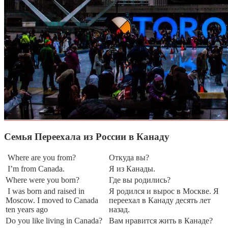
Семья Переехала из России в Канаду
Where are you from?
Откуда вы?
I’m from Canada.
Я из Канады.
Where were you born?
Где вы родились?
I was born and raised in
Я родился и вырос в Москве. Я
Moscow. I moved to Canada
переехал в Канаду десять лет
ten years ago
назад.
Do you like living in Canada?
Вам нравится жить в Канаде?