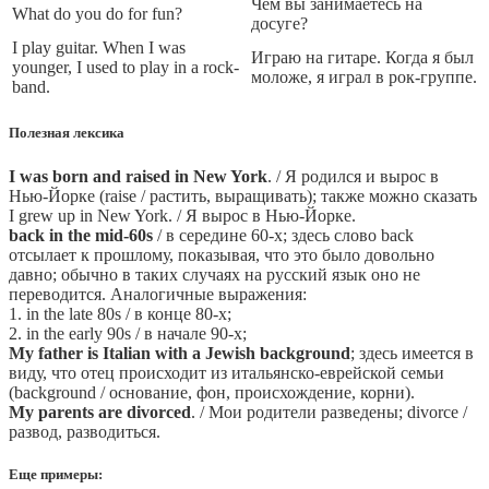
Чем вы занимаетесь на
What do you do for fun?
досуге?
I play guitar. When I was
Играю на гитаре. Когда я был
younger, I used to play in a rock-
моложе, я играл в рок-группе.
band.
Полезная лексика
I was born and raised in New York
. / Я родился и вырос в
Нью-Йорке (raise / растить, выращивать); также можно сказать
I grew up in New York. / Я вырос в Нью-Йорке.
back in the mid-60s
/ в середине 60-х; здесь слово back
отсылает к прошлому, показывая, что это было довольно
давно; обычно в таких случаях на русский язык оно не
переводится. Аналогичные выражения:
1. in the late 80s / в конце 80-х;
2. in the early 90s / в начале 90-х;
My father is Italian with a Jewish background
; здесь имеется в
виду, что отец происходит из итальянско-еврейской семьи
(background / основание, фон, происхождение, корни).
My parents are divorced
. / Мои родители разведены; divorce /
развод, разводиться.
Еще примеры: