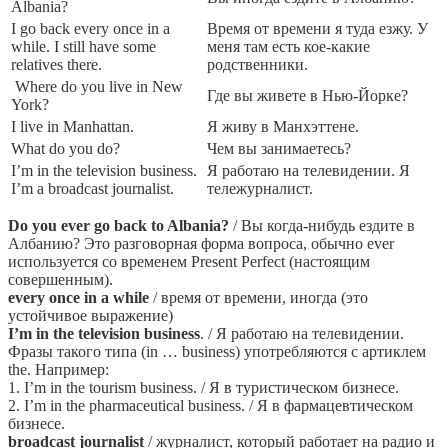
Albania?
I go back every once in a
Время от времени я туда езжу. У
while. I still have some
меня там есть кое-какие
relatives there.
родственники.
Where do you live in New
Где вы живете в Нью-Йорке?
York?
I live in Manhattan.
Я живу в Манхэттене.
What do you do?
Чем вы занимаетесь?
I’m in the television business.
Я работаю на телевидении. Я
I’m a broadcast journalist.
тележурналист.
Do you ever go back to Albania?
/ Вы когда-нибудь ездите в
Албанию? Это разговорная форма вопроса, обычно ever
используется со временем Present Perfect (настоящим
совершенным).
every once in a while
/ время от времени, иногда (это
устойчивое выражение)
I’m in the television business
. / Я работаю на телевидении.
Фразы такого типа (in … business) употребляются с артиклем
the. Например:
1. I’m in the tourism business. / Я в туристическом бизнесе.
2. I’m in the pharmaceutical business. / Я в фармацевтическом
бизнесе.
broadcast journalist
/ журналист, который работает на радио и