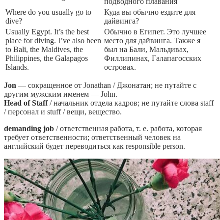
подводного плавания
Where do you usually go to
Куда вы обычно ездите для
dive?
дайвинга?
Usually Egypt. It’s the best
Обычно в Египет. Это лучшее
place for diving. I’ve also been
место для дайвинга. Также я
to Bali, the Maldives, the
был на Бали, Мальдивах,
Philippines, the Galapagos
Филлипинах, Галапагосских
Islands.
островах.
Jon
— сокращенное от Jonathan / Джонатан; не путайте с
другим мужским именем — John.
Head of Staff
/ начальник отдела кадров; не путайте слова staff
/ персонал и stuff / вещи, вещество.
demanding job
/ ответственная работа, т. е. работа, которая
требует ответственности; ответственный человек на
английский будет переводиться как responsible person.