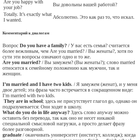
Are you happy with
Вы довольны вашей работой?
your job?
Totally. It’s exactly what
Абсолютно. Это как раз то, что искал.
I wanted.
Комментарий к диалогам
Вопрос
Do you have a family?
/ У вас есть семья? считается
более вежливым, чем Are you married? / Вы женаты?, хотя по
сути эти вопросы означают одно и то же.
Are you married?
/ Вы замужем? (Вы женаты?); слово married
относится к семейному положению как мужчин, так и
женщин.
I’m married and I have two kids
. / Я замужем (женат), и у меня
двое детей; эта фраза часто встречается в сокращенном виде:
I’m married with two kids.
They are in school
; здесь не присутствует глагол go, однако он
подразумевается: Они ходят в школу.
What do you do in life anyway?
Здесь слово anyway можно
оставить без перевода, так как оно не несет никакой
специальной смысловой нагрузки, а просто делает фразу
более разговорной.
graduate
/ оканчивать университет (институт, колледж); когда