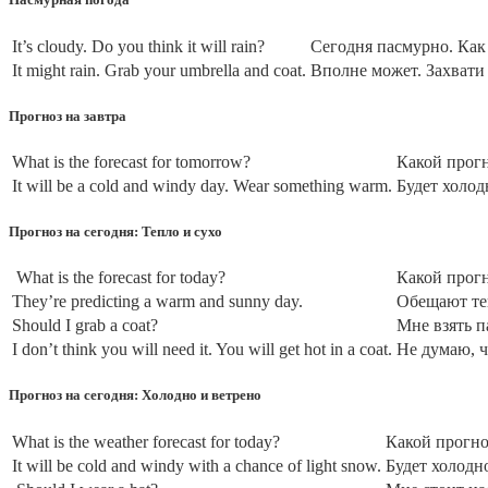
It’s cloudy. Do you think it will rain?
Сегодня пасмурно. Как
It might rain. Grab your umbrella and coat.
Вполне может. Захвати 
Прогноз на завтра
What is the forecast for tomorrow?
Какой прогн
It will be a cold and windy day. Wear something warm.
Будет холод
Прогноз на сегодня: Тепло и сухо
What is the forecast for today?
Какой прогн
They’re predicting a warm and sunny day.
Обещают те
Should I grab a coat?
Мне взять п
I don’t think you will need it. You will get hot in a coat.
Не думаю, ч
Прогноз на сегодня: Холодно и ветрено
What is the weather forecast for today?
Какой прогно
It will be cold and windy with a chance of light snow.
Будет холодн