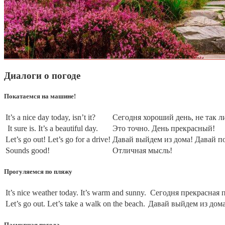
Диалоги о погоде
Покатаемся на машине!
It’s a nice day today, isn’t it?
Сегодня хороший день, не так л
It sure is. It’s a beautiful day.
Это точно. День прекрасный!
Let’s go out! Let’s go for a drive!
Давай выйдем из дома! Давай п
Sounds good!
Отличная мысль!
Прогуляемся по пляжу
It’s nice weather today. It’s warm and sunny.
Сегодня прекрасная п
Let’s go out. Let’s take a walk on the beach.
Давай выйдем из дома
Пасмурная погода