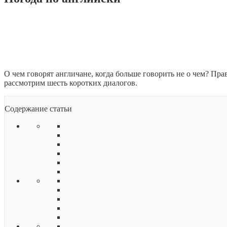
Просмотров:
56
13.06.2019
автор
Grigoriy Barannikov
6 мин. на чтение
Добавить комментарий
О чем говорят англичане, когда больше говорить не о чем? Пра
рассмотрим шесть коротких диалогов.
Содержание статьи