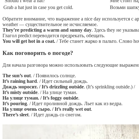
Should I wear a hat?
Мне стоит на
Grab a hat just in case you get cold.
Возьми шапку
Обратите внимание, что выражение a nice day используется с ар
weather — существительное не исчисляемое.
They’re predicting a warm and sunny day
. Здесь they не указ
Глагол predict переводится предрекать, обещать.
You will get hot in a coat.
/ Тебе станет жарко в пальто. Слово h
Как поговорить о погоде?
Для начала разговора можно использовать следующие выражен
The sun’s out
. / Появилось солнце.
It’s raining hard
. / Идет сильный дождь.
Дождь моросит. / It’s drizzling outside
. (It’s sprinkling outside.) /
It’s misty outside
. / На улице туман.
На улице туман. / It’s foggy outside
.
It’s pouring
. / Идет проливной дождь. Льет как из ведра.
На улице очень сыро. / It’s really wet out
.
There’s sleet
. / Идет дождь со снегом.