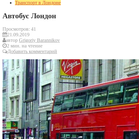
Транспорт в Лондоне
Автобус Лондон
Просмотров:
41
21.09.2019
автор
Grigoriy Barannikov
2 мин. на чтение
Добавить комментарий