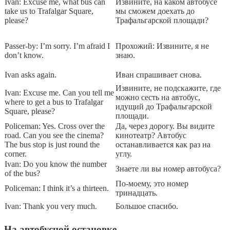
Ivan: Excuse me, what bus can
Извините, на каком автобусе
take us to Trafalgar Square,
мы сможем доехать до
please?
Трафальгарской площади?
Passer-by: I’m sorry. I’m afraid I
Прохожий: Извините, я не
don’t know.
знаю.
Ivan asks again.
Иван спрашивает снова.
Извините, не подскажите, где
Ivan: Excuse me. Can you tell me
можно сесть на автобус,
where to get a bus to Trafalgar
идущий до Трафальгарской
Square, please?
площади.
Policeman: Yes. Cross over the
Да, через дорогу. Вы видите
road. Can you see the cinema?
кинотеатр? Автобус
The bus stop is just round the
останавливается как раз на
corner.
углу.
Ivan: Do you know the number
Знаете ли вы номер автобуса?
of the bus?
По-моему, это номер
Policeman: I think it’s a thirteen.
тринадцать.
Ivan: Thank you very much.
Большое спасибо.
На автобусной остановке