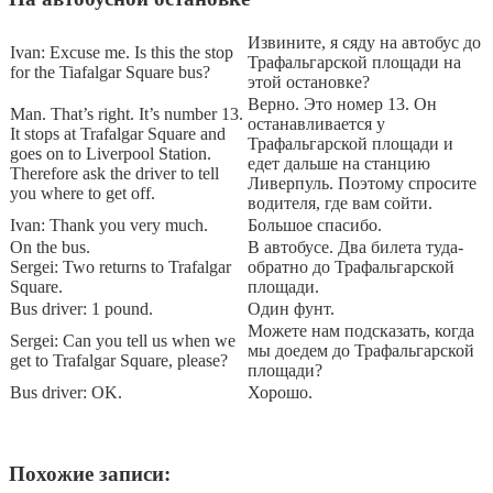
Извините, я сяду на автобус до
Ivan: Excuse me. Is this the stop
Трафальгарской площади на
for the Tiafalgar Square bus?
этой остановке?
Верно. Это номер 13. Он
Man. That’s right. It’s number 13.
останавливается у
It stops at Trafalgar Square and
Трафальгарской площади и
goes on to Liverpool Station.
едет дальше на станцию
Therefore ask the driver to tell
Ливерпуль. Поэтому спросите
you where to get off.
водителя, где вам сойти.
Ivan: Thank you very much.
Большое спасибо.
On the bus.
В автобусе. Два билета туда-
Sergei: Two returns to Trafalgar
обратно до Трафальгарской
Square.
площади.
Bus driver: 1 pound.
Один фунт.
Можете нам подсказать, когда
Sergei: Can you tell us when we
мы доедем до Трафальгарской
get to Trafalgar Square, please?
площади?
Bus driver: OK.
Хорошо.
Похожие записи: