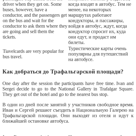
driver when they get on. Some
когда входят в автобус. Тем не
buses, however, have a
менее, на некоторых
conductor, and the passengers get
маршрутах работают
on the bus and wait for the
кондукторы, и пассажиры,
conductor to ask them where they
войдя в автобус, ждут, когда
are going and sell them the
кондуктор спросит их, куда
tickets.
они едут, и продаст им
билеты.
Туристические карты очень
Tiavelcards are very popular for
популярны для путешествий
bus travel.
на автобусе.
Как добраться до Трафальгарской площади?
One day after the session the participants have free time. Ivan and
Sergei decide to go to the National Gallery in Trafalgar Square.
They get out of the hotel and go to the nearest bus stop.
В один из дней после занятий у участников свободное время.
Иван и Сергей решают съездить в Национальную Галерею на
Трафальгарской площади. Они выходят из отеля и идут к
ближайшей остановке автобуса.